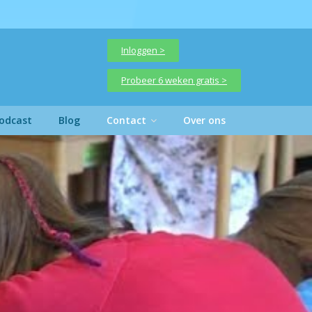
Inloggen >
Probeer 6 weken gratis >
odcast
Blog
Contact
Over ons