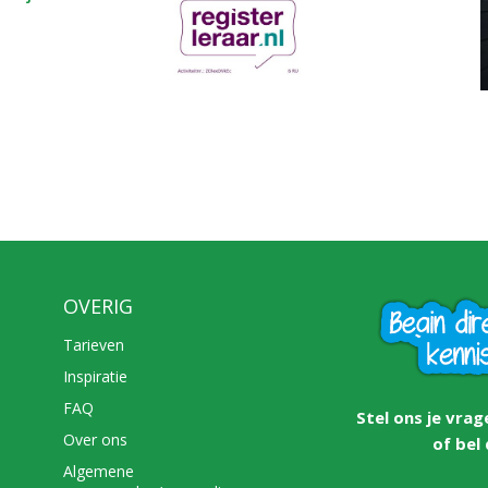
OVERIG
Tarieven
Inspiratie
FAQ
Stel ons je vrag
Over ons
of bel
Algemene