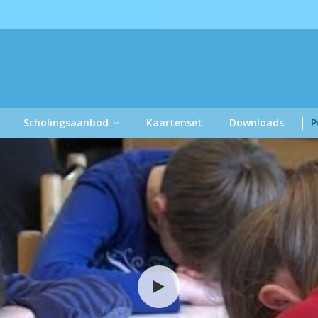
Scholingsaanbod
Kaartenset
Downloads
P