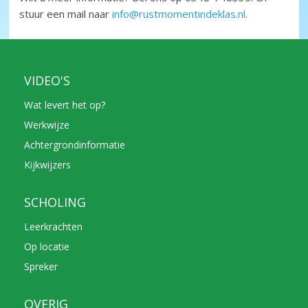
stuur een mail naar
info@rustmomentindeklas.nl
.
VIDEO'S
Wat levert het op?
Werkwijze
Achtergrondinformatie
Kijkwijzers
SCHOLING
Leerkrachten
Op locatie
Spreker
OVERIG