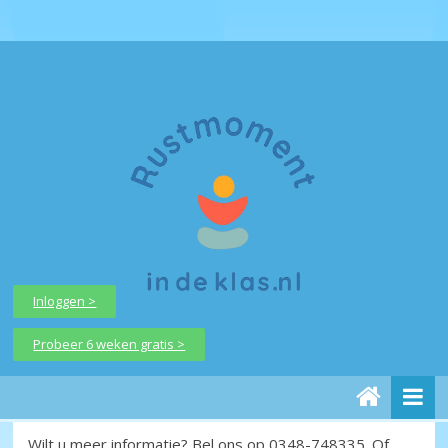
Inloggen >
Probeer 6 weken gratis >
Wilt u meer informatie? Bel ons op 0348-748335. Of