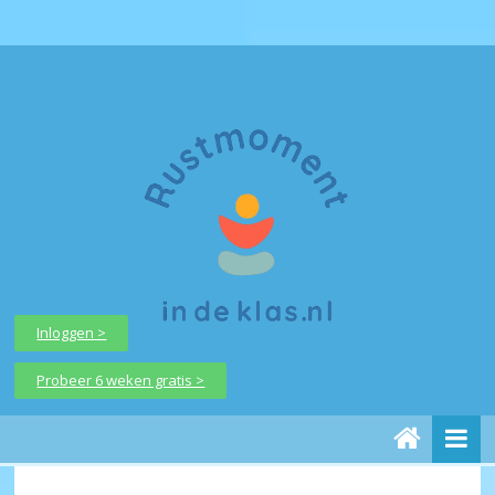
Inloggen >
Probeer 6 weken gratis >