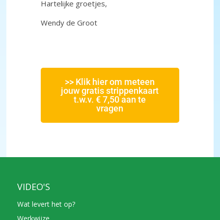
Hartelijke groetjes,
Wendy de Groot
>> Klik hier om meteen
jouw gratis strippenkaart
t.w.v. € 7,50 aan te
vragen
VIDEO'S
Wat levert het op?
Werkwijze