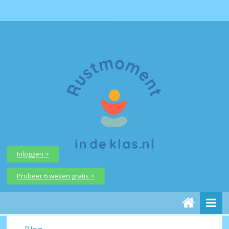
Inloggen >
Probeer 6 weken gratis >