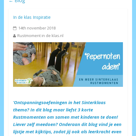
← Blog
In de klas
Inspiratie
14th november 2018
Rustmoment in de klas.nl
‘Ontspanningsoefeningen in het Sinterklaas
thema? In dit blog maar liefst 3 korte
Rustmomenten om samen met kinderen te doen!
Liever zelf meedoen? Onderaan dit blog vind je een
lijstje met kijktips, zodat jij ook als leerkracht even