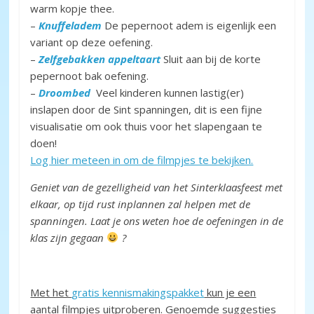
warm kopje thee.
–
Knuffeladem
De pepernoot adem is eigenlijk een
variant op deze oefening.
–
Zelfgebakken appeltaart
Sluit aan bij de korte
pepernoot bak oefening.
–
Droombed
Veel kinderen kunnen lastig(er)
inslapen door de Sint spanningen, dit is een fijne
visualisatie om ook thuis voor het slapengaan te
doen!
Log hier meteen in om de filmpjes te bekijken.
Geniet van de gezelligheid van het Sinterklaasfeest met
elkaar, op tijd rust inplannen zal helpen met de
spanningen. Laat je ons weten hoe de oefeningen in de
klas zijn gegaan
?
Met het
gratis kennismakingspakket
kun je een
aantal filmpjes uitproberen. Genoemde suggesties