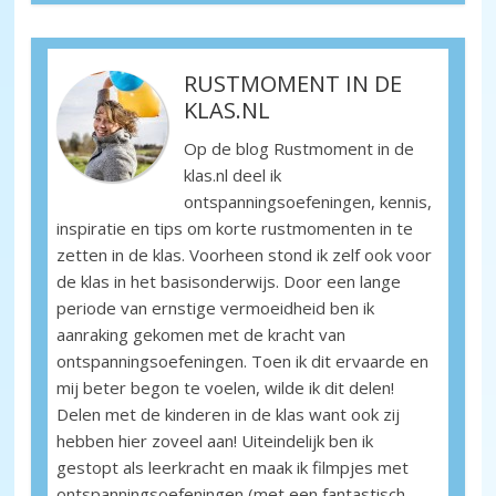
RUSTMOMENT IN DE
KLAS.NL
Op de blog Rustmoment in de
Rustvlinder
klas.nl deel ik
ontspanningsoefeningen, kennis,
inspiratie en tips om korte rustmomenten in te
zetten in de klas. Voorheen stond ik zelf ook voor
de klas in het basisonderwijs. Door een lange
periode van ernstige vermoeidheid ben ik
aanraking gekomen met de kracht van
Kinderboekenweek en toen 2020 Rustmoment
ontspanningsoefeningen. Toen ik dit ervaarde en
mij beter begon te voelen, wilde ik dit delen!
Delen met de kinderen in de klas want ook zij
hebben hier zoveel aan! Uiteindelijk ben ik
gestopt als leerkracht en maak ik filmpjes met
ontspanningsoefeningen (met een fantastisch