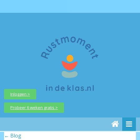
Inloggen >
Probeer 6 weken gratis >
← Blog