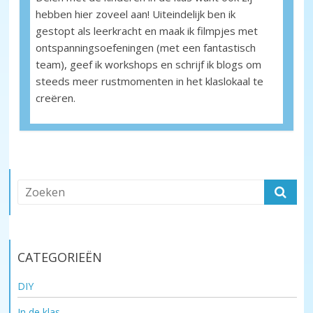
hebben hier zoveel aan! Uiteindelijk ben ik
Kinderboekenweek en toen 2020 Rustmoment
gestopt als leerkracht en maak ik filmpjes met
ontspanningsoefeningen (met een fantastisch
team), geef ik workshops en schrijf ik blogs om
steeds meer rustmomenten in het klaslokaal te
creëren.
CATEGORIEËN
DIY
In de klas